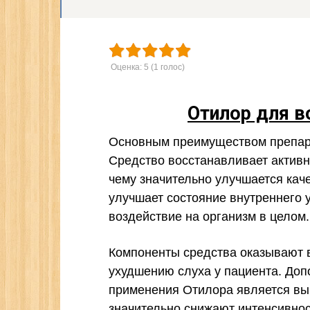
Оценка:
5
(
1
голос)
Отилор для в
Основным преимуществом препара
Средство восстанавливает активн
чему значительно улучшается кач
улучшает состояние внутреннего 
воздействие на организм в целом.
Компоненты средства оказывают 
ухудшению слуха у пациента. До
применения Отилора является вы
значительно снижают интенсивнос