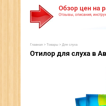
Перейти
Обзор цен на р
к
Отзывы, описания, инструк
контенту
Главная
>
Товары
>
Для слуха
Отилор для слуха в А