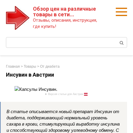
Перейти
Обзор цен на различные
к
товары в сети...
контенту
Отзывы, описания, инструкция,
где купить!
Поиск:
Главная
>
Товары
>
От диабета
Инсувин в Австрии
Версия статьи для Австрии
В статье описывается новый препарат Инсувин от
диабета, поддерживающий нормальный уровень
сахара в крови, стимулирующий выработку инсулина
и способствующий здоровому углеводному обмену. С