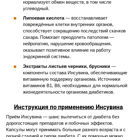
нормализует обмен веществ, в том числе
углеводный.
Липоевая кислота
— восстанавливает
повреждённые клетки внутренних органов,
способствует сокращению последствий скачков
сахара. Помогает преодолеть патологии —
нейропатию, нарушение кровообращения,
оказывает позитивное влияние на работу
эндокринной системы.
Экстракты листьев черники, брусники
—
компоненты состава Инсувина, обеспечивающие
витаминную поддержку организма. Источники
витаминов В1, В6, необходимых для нормальной
жизнедеятельности организма диабетиков.
Инструкция по применению Инсувина
Приём Инсувина — шанс вылечиться от диабета без
дорогостоящих препаратов и побочных эффектов.
Капсулы могут принимать больные разного возраста и с
разной стадией и типом диабета. С их помощью можно