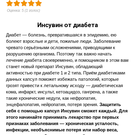
Оценка:
5
(
1
голос)
Инсувин от диабета
Диабет — болезнь, превратившаяся в эпидемию, ею
болеют взрослые и дети, пожилые люди. Заболевание
чревато серьёзными осложнениями, приводящими к
разрушению организма. Поэтому так важно начать
лечение диабета своевременно, и помощником в этом вам
станет новый препарат Инсувин, обладающий
активностью при диабете 1 и 2 типа. Приём диабетиками
данных капсул поможет избежать патологий, которые
грозят привести к летальному исходу — диабетическая
кома, инфаркт, инсульт, кетоацидоз, гангрена, а также
такие хронические недуги, как нефропатия,
энцефалопатия, нейропатия, потеря зрения.
Защитить
себя с помощью капсул Инсувин сможет каждый. Для
этого начинайте принимать лекарство при первых
признаках заболевания — хроническая усталость,
инфекции, необъяснимые потеря или набор веса,