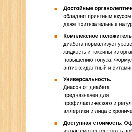
Достойные органолептиче
обладает приятным вкусом 
даже притязательные нату
Комплексное положительн
диабета нормализует уров
жидкость и токсины из орг
повышению тонуса. Формул
антиоксидантный и витам
Универсальность.
Диасон от диабета
предназначен для
профилактического и регул
аллергики и лица с хрони
Доступная стоимость.
Офо
из вас сможет одержать по