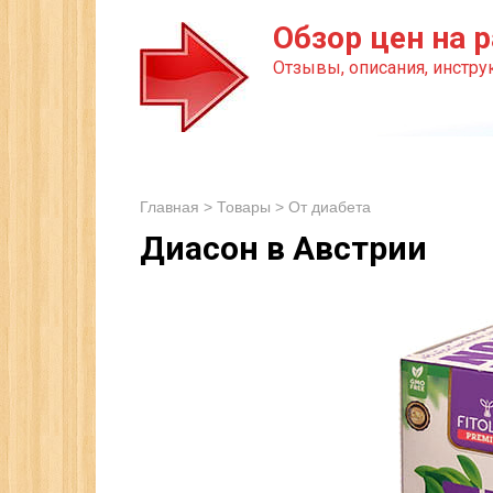
Перейти
Обзор цен на р
к
Отзывы, описания, инструк
контенту
Главная
>
Товары
>
От диабета
Диасон в Австрии