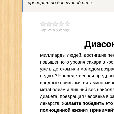
препарат по доступной цене.
Оценка:
5
(
1
голос)
Диасон
Миллиарды людей, достигшие пен
повышенного уровня сахара в кров
уже в детском или молодом возра
недуга? Наследственная предрас
вредные привычки, витамино-мин
метаболизм и лишний вес наиболе
диабета, превращая человека в з
лекарств.
Желаете победить это
полноценной жизни? Принимайт