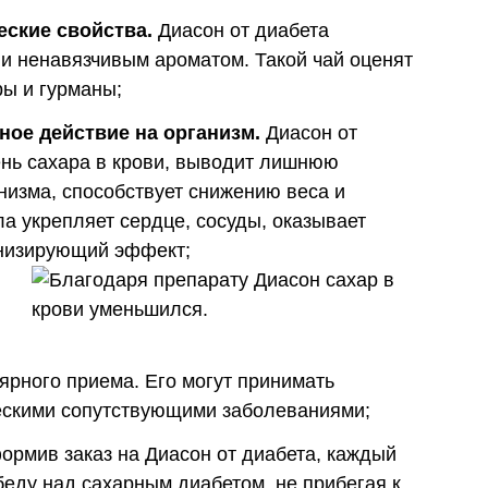
ские свойства.
Диасон от диабета
и ненавязчивым ароматом. Такой чай оценят
ры и гурманы;
ое действие на организм.
Диасон от
ень сахара в крови, выводит лишнюю
анизма, способствует снижению веса и
а укрепляет сердце, сосуды, оказывает
инизирующий эффект;
ярного приема. Его могут принимать
ческими сопутствующими заболеваниями;
рмив заказ на Диасон от диабета, каждый
беду над сахарным диабетом, не прибегая к